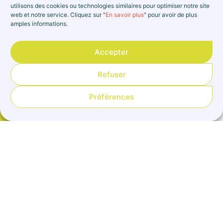
11 – EST-IL POSSIBLE D’IMPORTER NOS
utilisons des cookies ou technologies similaires pour optimiser notre site
DOCUMENTS COMPTABLES SUR
web et notre service. Cliquez sur "
En savoir plus
" pour avoir de plus
BASICOMPTA® ?
amples informations.
Accepter
Refuser
Préférences
11 – Est-il possible
d’importer nos documents
B
comptables sur
BasiCompta® ?
Catégories Fonctionnalités
Import/Export Personnalisation-