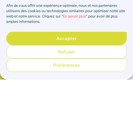
Afin de vous offrir une expérience optimale, nous et nos partenaires
77 – COMMENT ENREGISTRER LES
utilisons des cookies ou technologies similaires pour optimiser notre site
INTÉRÊTS DES COMPTES D’ÉPARGNE ?
web et notre service. Cliquez sur "
En savoir plus
" pour avoir de plus
amples informations.
Accepter
Refuser
Préférences
77 – Comment enregistrer
les intérêts des comptes
B
d’épargne ?
Catégories Banque-Suivi bancaire-
Caisse Saisie-Libellés
Au préalable il est nécessaire de créer ce