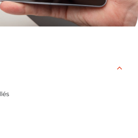
B
lés